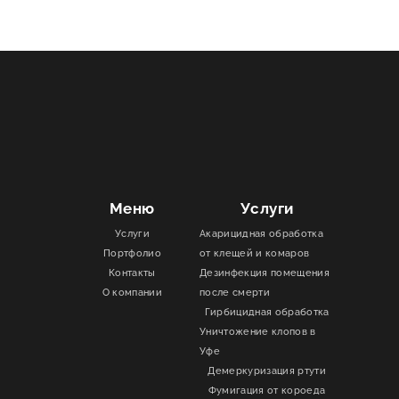
Меню
Услуги
Услуги
Акарицидная обработка
Портфолио
от клещей и комаров
Контакты
Дезинфекция помещения
О компании
после смерти
Гирбицидная обработка
Уничтожение клопов в
Уфе
Демеркуризация ртути
Фумигация от короеда