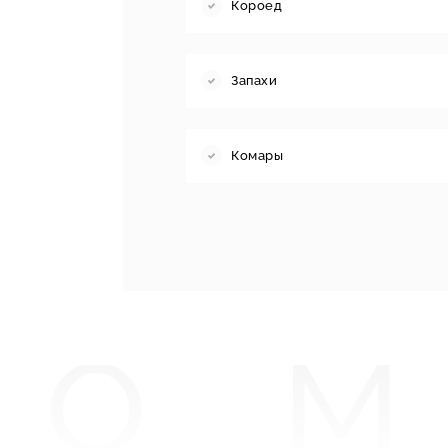
Короед
Запахи
Комары
то 