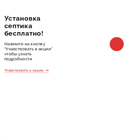
Установка
Прое
септика
в по
бесплатно!
при зака
строител
Нажмите на кнопку
Нажмите
“Учавствовать в акции”
“Учавств
чтобы узнать
чтобы уз
подробности
подробн
Учавствовать в акции
Учавствов