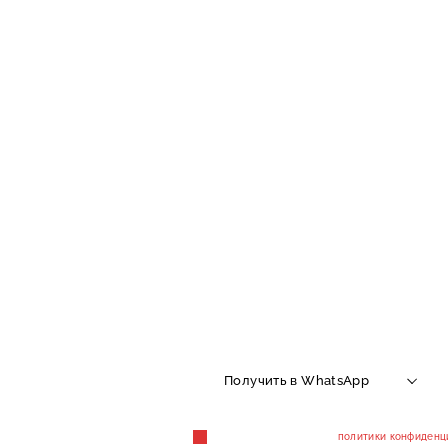
Скачайте
прайс-лис
услуги в 1 
Выберите куда вам удобнее о
Получить в WhatsApp
Cогласен с условиями
политики конфиденц