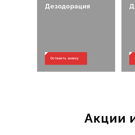
олез
Дезодорация
Д
Оставить заявку
Акции 