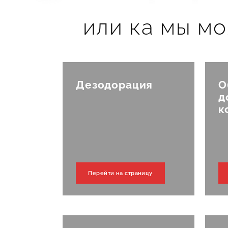
или ка мы мо
ил
Дезодорация
О
д
к
жем
Перейти на страницу