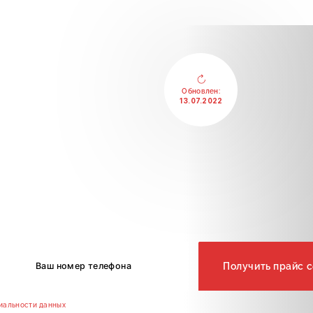
Обновлен:
13.07.2022
т
на все
клик
тправить прайс?
Получить прайс 
иальности данных