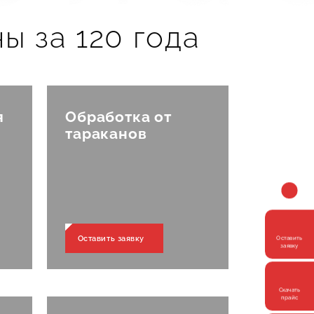
ы за 120 года
 мы
я
Обработка от
тараканов
ть 
Оставить заявку
Оставить
заявку
Скачать
прайс