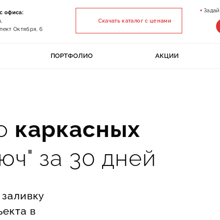
Задай
с офиса:
,
Скачать каталог с ценами
пект Октября, 6
ПОРТФОЛИО
АКЦИИ
во
каркасных
юч" за 30 дней
 заливку
ъекта в