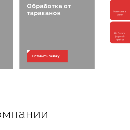
за 1
Обработка от
тараканов
Написать в
Viber
На блок с
формой
прайса
Оставить заявку
а
омпании