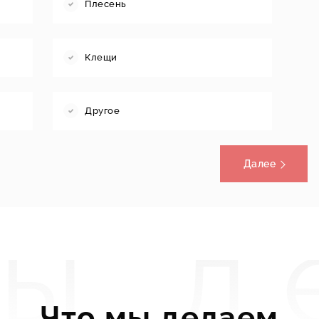
Плесень
Клещи
Другое
Далее
мы д
Что мы делаем