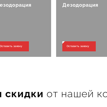
ны 
езодорация
Дезодорация
Оставить заявку
Оставить заявку
год
и скидки
от нашей к