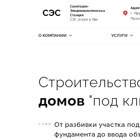
Санитарно-
Адре
СЭС
Эпидемиологическая
г. Уфа
Станция
Прос
СЭС услуги в Уфе
О КОМПАНИИ
УСЛУГИ
Строительст
домов
"под кл
От разбивки участка под
фундамента до ввода об