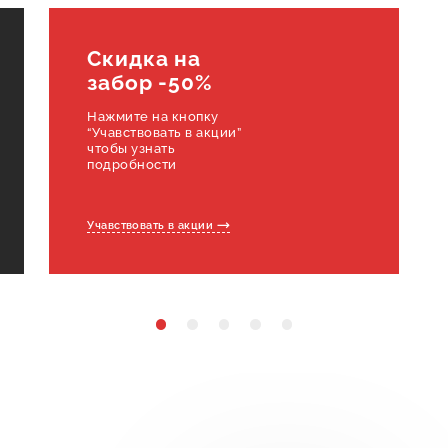
Скидка на
забор -50%
Нажмите на кнопку
“Учавствовать в акции”
чтобы узнать
подробности
Учавствовать в акции