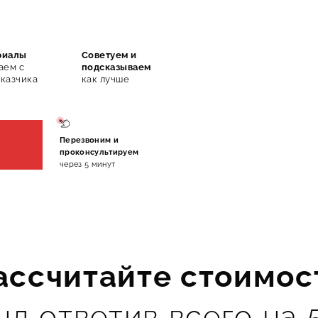
риалы
Советуем и
аем с
подсказываем
казчика
как лучше
Перезвоним и
проконсультируем
через 5 минут
ассчитайте стоимос
нд ответив всего на