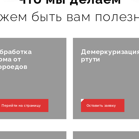
жем быть вам полезн
и ка
бработка
Демеркуризаци
ома от
ртути
ороедов
 бы
Перейти на страницу
Оставить заявку